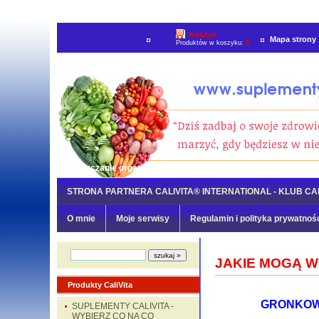
Koszyk
Mapa strony
Produktów w koszyku:
0
Oczyszczanie organizmu
»
Gronkowiec złocisty (Staphylococcu
STRONA PARTNERA CALIVITA® INTERNATIONAL - KLUB CAL
O mnie
Moje serwisy
Regulamin i polityka prywatnoś
JAKIE MOGĄ 
Produkty CaliVita
GRONKOW
SUPLEMENTY CALIVITA -
WYBIERZ CO NA CO