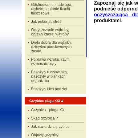
Zapoznaj się jak 
Odchudzanie, nadwaga,
podnieść odpor
otyłość, spalanie tkanki
tłuszczowej
oczyszczająca dl
produktami.
Jak pokonać stres
Oczyszczanie wątroby,
objawy chorej wątroby
Dieta dobra dla wątroby,
dziewięć podstawowych
zasad
Poprawa wzroku, czym
wzmocnić oczy
Pasożyty u człowieka,
pasożyty w tkankach
organizmu
Pasożyty i ich podział
Grzybice plaga XXI w
Grzybica - plaga XXI
Skąd grzybica ?
Jak stwierdzić grzybice
Objawy grzybicy