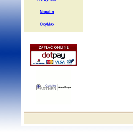
Nopalin
OxyMax