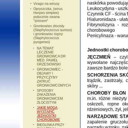
naskórka powodując 
Virago na wirusy
Leukocydyna - uszka
Opryszczka, (wirus
Herpes simplex)
Czynnik CF - ścina 
potocznie zwana
Hialuronidaza - uła
"zimnem"
Fibrynolizyna - ro
Gronkowiec złocisty
chorobowego
(Staphylococcus aureus)
i gronkowiec ropny
Penicylinaza - war
(Staphylococcus
pyogenes)
NA TEMAT:
Jednostki chorobo
LECZENIE
GRONKOWCA DR
JĘCZMIEŃ
– czy
MED. PAWEŁ
wywołane najczęśc
GRZESIOWSKI
zawsze bardzo bole
GRONKOWIEC -
OBJAWY I
SCHORZENIA SK
PRZYCZYNY
trądzik, zastrzały
ZATRUĆ
skóry ...
GRONKOWCOWYCH
SPOSOBY
CHOROBY BŁON 
ZAKAŻENIA
m.in. różne nieżyt
GRONKOWCEM
ZŁOCISTYM
oskrzeli, ropne o
JAKIE MOGĄ
rdzeniowych, żył, je
WYSTĄPIĆ
JEDNOSTKI
NARZĄDOWE STA
CHOROBOWE
zapalenie gruczoł
BIEGUNKA PRZY
narządu wzroku, za