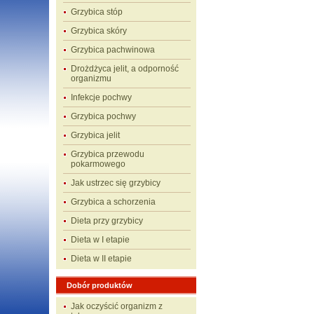
Grzybica stóp
Grzybica skóry
Grzybica pachwinowa
Drożdżyca jelit, a odporność
organizmu
Infekcje pochwy
Grzybica pochwy
Grzybica jelit
Grzybica przewodu
pokarmowego
Jak ustrzec się grzybicy
Grzybica a schorzenia
Dieta przy grzybicy
Dieta w I etapie
Dieta w II etapie
Dobór produktów
Jak oczyścić organizm z