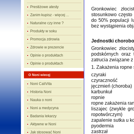
Prestiżowe atesty
Gronkowiec złocis
stosunkowo często 
Zanim kupisz - więcej ...
do 50% populacji lu
Naturalne czy inne ?
bez wystąpienia ob
Produkty w soku
Promocja zdrowia
Jednostki chorob
Zdrowie w prezencie
Gronkowiec złocist
podskórnych oraz 
Opinie o produktach
zatrucia związane z
Opinie o produktach
1. Zakażenia ropne 
czyraki
O Noni wiecęj
czyraczność
Noni CaliVita
jęczmień (choroba)
karbunkuł
Historia Noni
ropnie
Nauka o noni
ropne zakażenia ra
Noni a medycyna
liszajec (zwykle g
ropotwórczym)
Badania lekarzy
zapalenie sutka u k
Aktywne w Noni
pyodermia
zastrzał
Jak stosować Noni