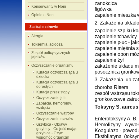
zanokcica
Konserwanty w Noni
figówka
zapalenie mieszka 
Opinie o Noni
2. Zakażenia układo
Zadbaj o zdrowie
zapalenie szpiku ko
zapalenie tchawicy
Alergia
zapalenie płuc - jak
Toksemia, acidoza
zapalenie mięśnia s
Zespół policystycznych
zapalenie opon mó
jajników
zapalenie żył
zakażenie układu 
Oczyszczanie organizmu
posocznica gronko
Kuracja oczyszczająca u
dziecka
3. Zakażenia lub za
Kuracja oczyszczająca u
dorosłych
choroba Rittera
Kuracja przez stopy
zespół wstrząsu to
Oczyszczanie jelit
gronkowcowe zatru
Zaparcia, hemoroidy,
Toksyny S. aureu
wzdęcia
Oczyszczanie wątroby
Enterotoksyny A, B,
Oczyszczanie stawów
Hemolizyny - wywołu
Grzybica - Objawy
grzybicy - Co jeść mając
Koagulaza - powoduj
grzybice - Czym
Eksfoliatyna (toks
wspomóc organizm