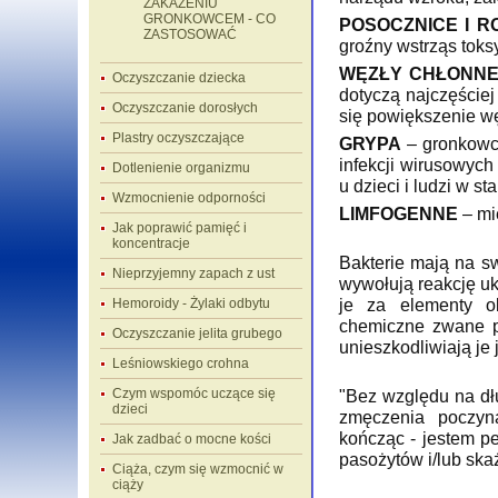
ZAKAŻENIU
GRONKOWCEM - CO
POSOCZNICE I 
ZASTOSOWAĆ
groźny wstrząs toksy
WĘZŁY CHŁONN
Oczyszczanie dziecka
dotyczą najczęściej
Oczyszczanie dorosłych
się powiększenie w
Plastry oczyszczające
GRYPA
– gronkowc
infekcji wirusowych
Dotlenienie organizmu
u dzieci i ludzi w s
Wzmocnienie odporności
LIMFOGENNE
– mi
Jak poprawić pamięć i
koncentracje
Bakterie mają na s
Nieprzyjemny zapach z ust
wywołują reakcję uk
je za elementy o
Hemoroidy - Żylaki odbytu
chemiczne zwane p
Oczyszczanie jelita grubego
unieszkodliwiają je 
Leśniowskiego crohna
Czym wspomóc uczące się
"Bez względu na dł
dzieci
zmęczenia poczyna
kończąc - jestem pe
Jak zadbać o mocne kości
pasożytów i/lub skaż
Ciąża, czym się wzmocnić w
ciąży