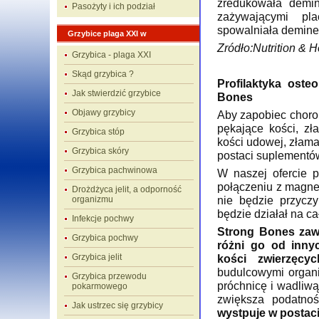
zredukowała demin
Pasożyty i ich podział
zażywającymi pl
spowalniała deminer
Grzybice plaga XXI w
Zródło:Nutrition & H
Grzybica - plaga XXI
Skąd grzybica ?
Profilaktyka ost
Jak stwierdzić grzybice
Bones
Objawy grzybicy
Aby zapobiec choro
pękające kości, zł
Grzybica stóp
kości udowej, złama
Grzybica skóry
postaci suplementó
Grzybica pachwinowa
W naszej ofercie 
połączeniu z magne
Drożdżyca jelit, a odporność
nie będzie przycz
organizmu
będzie działał na ca
Infekcje pochwy
Strong Bones zawi
Grzybica pochwy
różni go od inny
Grzybica jelit
kości zwierzęcyc
budulcowymi organ
Grzybica przewodu
próchnicę i wadliw
pokarmowego
zwiększa podatnoś
Jak ustrzec się grzybicy
wystpuje w postaci