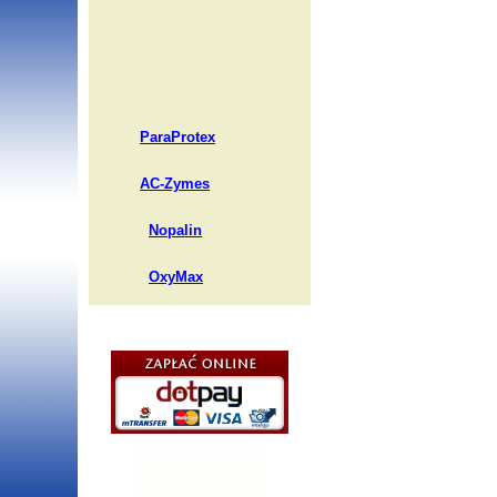
ParaProtex
AC-Zymes
Nopalin
OxyMax