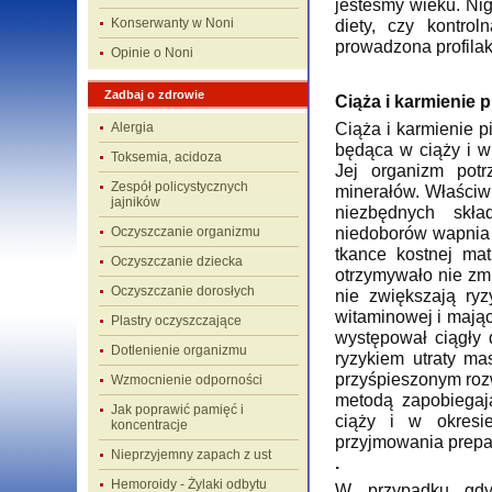
jesteśmy wieku. Nig
Konserwanty w Noni
diety, czy kontro
prowadzona profilak
Opinie o Noni
Zadbaj o zdrowie
Ciąża i karmienie p
Ciąża i karmienie 
Alergia
będąca w ciąży i w 
Toksemia, acidoza
Jej organizm pot
Zespół policystycznych
minerałów. Właściwi
jajników
niezbędnych skł
niedoborów wapnia
Oczyszczanie organizmu
tkance kostnej ma
Oczyszczanie dziecka
otrzymywało nie zmi
Oczyszczanie dorosłych
nie zwiększają ry
witaminowej i mają
Plastry oczyszczające
występował ciągły 
Dotlenienie organizmu
ryzykiem utraty ma
przyśpieszonym ro
Wzmocnienie odporności
metodą zapobiegaj
Jak poprawić pamięć i
ciąży i w okresi
koncentracje
przyjmowania prepa
Nieprzyjemny zapach z ust
.
Hemoroidy - Żylaki odbytu
W przypadku gdy,