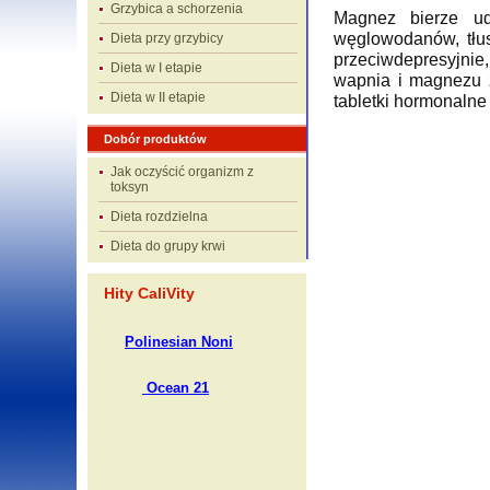
Grzybica a schorzenia
Magnez bierze ud
węglowodanów, tłus
Dieta przy grzybicy
przeciwdepresyjnie,
Dieta w I etapie
wapnia i magnezu 
Dieta w II etapie
tabletki hormonalne
Dobór produktów
Jak oczyścić organizm z
toksyn
Dieta rozdzielna
Dieta do grupy krwi
Hity CaliVity
Polinesian Noni
Ocean 21