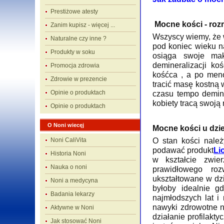
Prestiżowe atesty
Mocne kości - rozm
Zanim kupisz - więcej ...
Wszyscy wiemy, że 
Naturalne czy inne ?
pod koniec wieku na
Produkty w soku
osiąga swoje ma
demineralizacji k
Promocja zdrowia
kośćca , a po meno
Zdrowie w prezencie
tracić masę kostną 
Opinie o produktach
czasu tempo demine
kobiety tracą swoj
Opinie o produktach
O Noni wiecęj
Mocne kości u dzie
O stan kości należ
Noni CaliVita
podawać produkt
Li
Historia Noni
w kształcie zwie
Nauka o noni
prawidłowego ro
ukształtowane w dzi
Noni a medycyna
byłoby idealnie g
Badania lekarzy
najmłodszych lat i
nawyki zdrowotne n
Aktywne w Noni
działanie profilakt
Jak stosować Noni