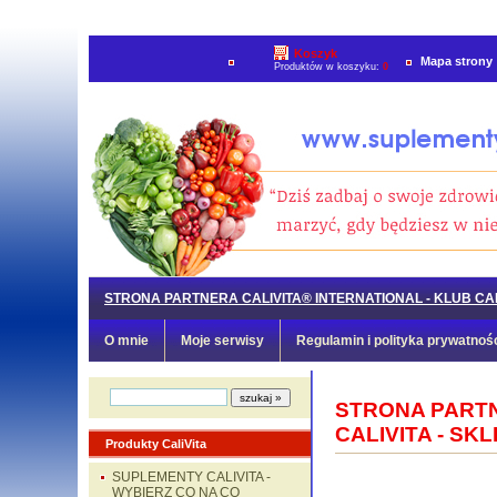
Koszyk
Mapa strony
Produktów w koszyku:
0
STRONA PARTNERA CALIVITA® INTERNATIONAL - KLUB CAL
O mnie
Moje serwisy
Regulamin i polityka prywatnoś
STRONA PARTN
CALIVITA - SK
Produkty CaliVita
SUPLEMENTY CALIVITA -
WYBIERZ CO NA CO