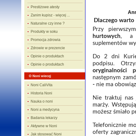
Prestiżowe atesty
An
Zanim kupisz - więcej ...
Dlaczego warto 
Naturalne czy inne ?
Przy pierwszy
Produkty w soku
hurtowych
, a 
Promocja zdrowia
suplementów w
Zdrowie w prezencie
Do 2 dni Kurie
Opinie o produktach
podpisu. Otr
Opinie o produktach
oryginalności 
O Noni wiecęj
następnym zam
-
nie ma obowią
Noni CaliVita
Historia Noni
Nie traktuj nas
Nauka o noni
marży. Wstępują
Noni a medycyna
możesz śmiało p
Badania lekarzy
Telefonicznie m
Aktywne w Noni
oferty zagranicz
Jak stosować Noni