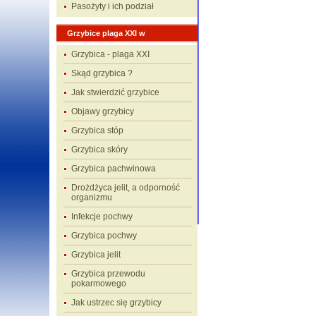
Pasożyty i ich podział
Grzybice plaga XXI w
Grzybica - plaga XXI
Skąd grzybica ?
Jak stwierdzić grzybice
Objawy grzybicy
Grzybica stóp
Grzybica skóry
Grzybica pachwinowa
Drożdżyca jelit, a odporność
organizmu
Infekcje pochwy
Grzybica pochwy
Grzybica jelit
Grzybica przewodu
pokarmowego
Jak ustrzec się grzybicy