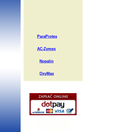
ParaProtex
AC-Zymes
Nopalin
OxyMax