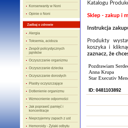
Katalogu Produk
Konserwanty w Noni
Opinie o Noni
Sklep - z
akup i 
Zadbaj o zdrowie
Instrukcja zakup
Alergia
Produkty wyst
Toksemia, acidoza
koszyka i klik
Zespół policystycznych
jajników
zaznacz, że chc
Oczyszczanie organizmu
Pozdrawiam Serdec
Oczyszczanie dziecka
Anna Krupa
Oczyszczanie dorosłych
Star Executiv Mene
Plastry oczyszczające
ID: 0481103892
Dotlenienie organizmu
Wzmocnienie odporności
Jak poprawić pamięć i
koncentracje
Nieprzyjemny zapach z ust
Hemoroidy - Żylaki odbytu